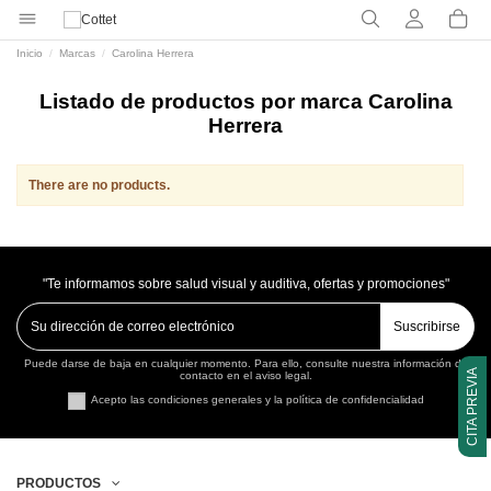
Inicio
Marcas
Carolina Herrera
Listado de productos por marca Carolina
Herrera
There are no products.
"Te informamos sobre salud visual y auditiva, ofertas y promociones"
Suscribirse
Puede darse de baja en cualquier momento. Para ello, consulte nuestra información de
CITA PREVIA
contacto en el aviso legal.
Acepto las condiciones generales y la política de confidencialidad
PRODUCTOS