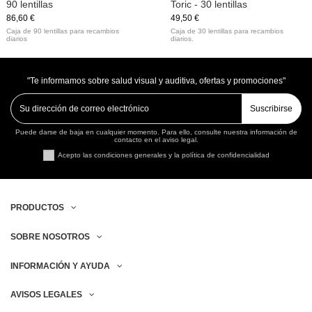
90 lentillas
Toric - 30 lentillas
86,60 €
49,50 €
Caja de 90 lentillas para recambios
Caja de 30 lentillas para recambios
diarios
diarios.
"Te informamos sobre salud visual y auditiva, ofertas y promociones"
Suscribirse
Puede darse de baja en cualquier momento. Para ello, consulte nuestra información de
contacto en el aviso legal.
Acepto las condiciones generales y la política de confidencialidad
PRODUCTOS
SOBRE NOSOTROS
INFORMACIÓN Y AYUDA
AVISOS LEGALES