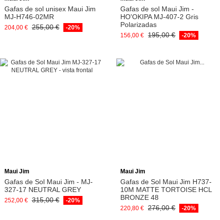
Gafas de sol unisex Maui Jim
Gafas de sol Maui Jim -
MJ-H746-02MR
HO'OKIPA MJ-407-2 Gris
Polarizadas
255,00 €
204,00 €
-20%
195,00 €
156,00 €
-20%
Añadir a la cesta
Añadir a la cesta
Maui Jim
Maui Jim
Gafas de Sol Maui Jim - MJ-
Gafas de Sol Maui Jim H737-
327-17 NEUTRAL GREY
10M MATTE TORTOISE HCL
BRONZE 48
315,00 €
252,00 €
-20%
276,00 €
220,80 €
-20%