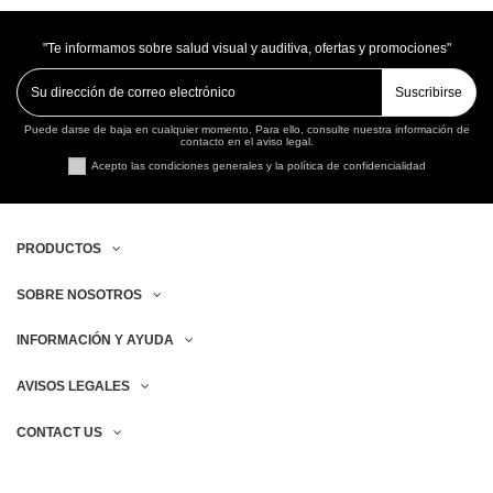
"Te informamos sobre salud visual y auditiva, ofertas y promociones"
Suscribirse
Puede darse de baja en cualquier momento. Para ello, consulte nuestra información de
contacto en el aviso legal.
Acepto las condiciones generales y la política de confidencialidad
PRODUCTOS
SOBRE NOSOTROS
INFORMACIÓN Y AYUDA
AVISOS LEGALES
CONTACT US