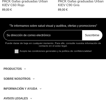
PACK Gafas graduadas Urban
PACK Gafas graduadas Urban
KIEV C60 Rojo
KIEV C90 Gris
89,00 €
89,00 €
"Te informamos sobre salud visual y auditiva, ofertas y promociones"
Suscribirse
Puede darse de baja en cualquier momento. Para ello, consulte nuestra información de
contacto en el aviso legal.
Acepto las condiciones generales y la política de confidencialidad
PRODUCTOS
SOBRE NOSOTROS
INFORMACIÓN Y AYUDA
AVISOS LEGALES