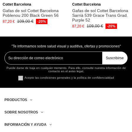
Cottet Barcelona
Cottet Barcelona
Gafas de sol Cottet Barcelona
Gafas de sol Cottet Barcelona
Poblenou 200 Black Green 56
Sarrià 539 Grace Trans Grad.
Purple 52
109,00 €
87,20 €
-20%
109,00 €
87,20 €
-20%
"Te informamos sobre salud visual y auditiva, ofertas y promociones"
Suscribirse
Puede darse de baja en cualquier momento. Para ello, consulte nuestra información de
contacto en el aviso legal.
Acepto las condiciones generales y la política de confidencialidad
PRODUCTOS
SOBRE NOSOTROS
INFORMACIÓN Y AYUDA