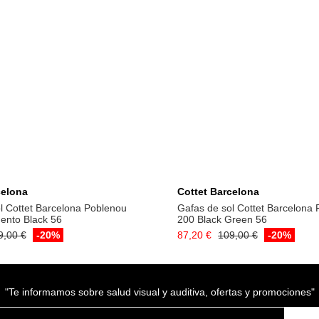
Añadir a la cesta
Añadir a la cest
celona
Cottet Barcelona
l Cottet Barcelona Poblenou
Gafas de sol Cottet Barcelona
ento Black 56
200 Black Green 56
9,00 €
-20%
87,20 €
109,00 €
-20%
"Te informamos sobre salud visual y auditiva, ofertas y promociones"