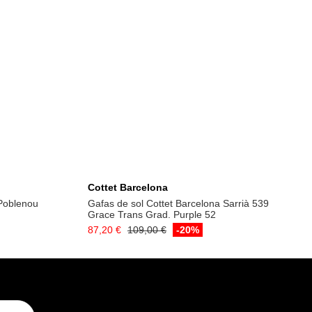
a
Añadir a la cesta
Cottet Barcelona
 Poblenou
Gafas de sol Cottet Barcelona Sarrià 539
Grace Trans Grad. Purple 52
87,20 €
109,00 €
-20%