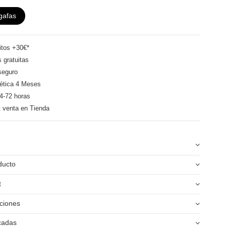
gafas
itos +30€*
 gratuitas
seguro
ética 4 Meses
4-72 horas
t venta en Tienda
ducto
t
ciones
icadas