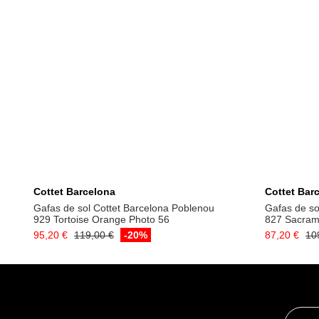
Añadir a la cesta
Cottet Barcelona
Cottet Bar
Gafas de sol Cottet Barcelona Poblenou
Gafas de so
929 Tortoise Orange Photo 56
827 Sacram
95,20 €
119,00 €
-20%
87,20 €
10