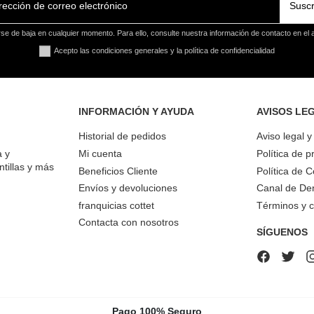
Suscr
e de baja en cualquier momento. Para ello, consulte nuestra información de contacto en el a
Acepto las condiciones generales y la política de confidencialidad
INFORMACIÓN Y AYUDA
AVISOS LE
Historial de pedidos
Aviso legal 
a y
Mi cuenta
Política de p
ntillas y más
Beneficios Cliente
Política de 
Envíos y devoluciones
Canal de De
franquicias cottet
Términos y c
Contacta con nosotros
SÍGUENOS
Pago 100% Seguro