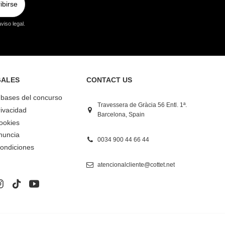
ibirse
viso legal.
GALES
CONTACT US
y bases del concurso
Travessera de Gràcia 56 Entl. 1ª.
rivacidad
Barcelona, Spain
Cookies
nuncia
0034 900 44 66 44
ondiciones
atencionalcliente@cottet.net