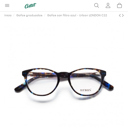
Inicio
Gafas graduadas
Gafas con filtro azul - Urban LONDON C22