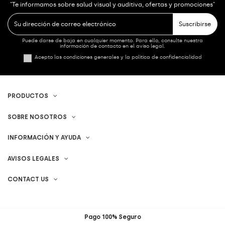
"Te informamos sobre salud visual y auditiva, ofertas y promociones"
Suscribirse
Puede darse de baja en cualquier momento. Para ello, consulte nuestra
información de contacto en el aviso legal.
Acepto las condiciones generales y la política de confidencialidad
PRODUCTOS
SOBRE NOSOTROS
INFORMACIÓN Y AYUDA
AVISOS LEGALES
CONTACT US
Pago 100% Seguro