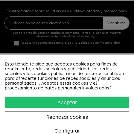
"Te informamos sobre salud visual y auditiva, ofertas y promociones"
Suscribirse
Puede darse de baja en cualquier momento. Para ello, consulte nuestra
información de contacto en el aviso legal.
Acepto las condiciones generales y la política de confidencialidad
Esta tienda te pide que aceptes cookies para fines de
PRODUCTOS
rendimiento, redes sociales y publicidad. Las redes
sociales y las cookies publicitarias de terceros se utilizan
SOBRE NOSOTROS
para ofrecerte funciones de redes sociales y anuncios
personalizados. ¿Aceptas estas cookies y el
procesamiento de datos personales involucrados?
INFORMACIÓN Y AYUDA
Aceptar
AVISOS LEGALES
CONTACT US
Rechazar cookies
Configurar