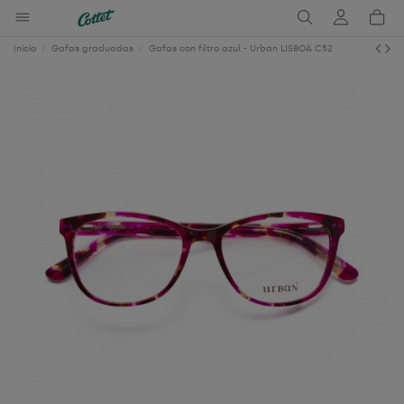
Inicio
Gafas graduadas
Gafas con filtro azul - Urban LISBOA C52