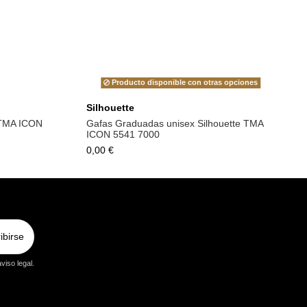
Producto disponible con otras opciones
Silhouette
 TMA ICON
Gafas Graduadas unisex Silhouette TMA
ICON 5541 7000
0,00 €
ibirse
viso legal.