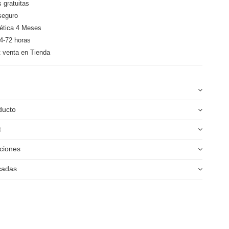
 gratuitas
seguro
ética 4 Meses
4-72 horas
t venta en Tienda
ducto
t
ciones
icadas