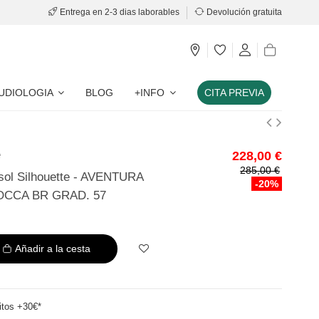
Entrega en 2-3 dias laborables
Devolución gratuita
UDIOLOGIA
BLOG
+INFO
CITA PREVIA
e
228,00 €
285,00 €
 sol Silhouette - AVENTURA
-20%
OCCA BR GRAD. 57
Añadir a la cesta
itos +30€*