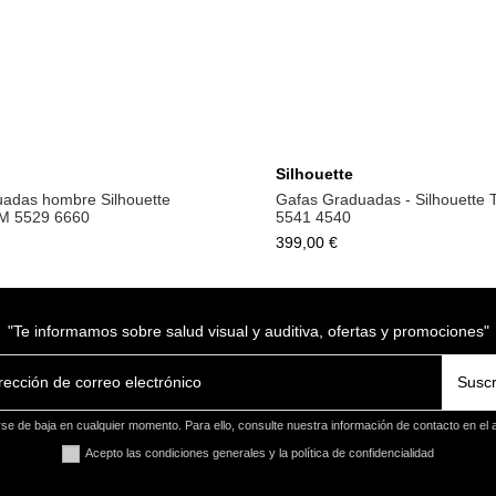
Silhouette
uadas hombre Silhouette
Gafas Graduadas - Silhouette
 5529 6660
5541 4540
399,00 €
"Te informamos sobre salud visual y auditiva, ofertas y promociones"
Suscr
e de baja en cualquier momento. Para ello, consulte nuestra información de contacto en el a
Acepto las condiciones generales y la política de confidencialidad