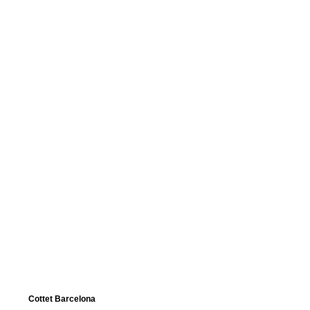
Añadir a la cesta
Cottet Barcelona