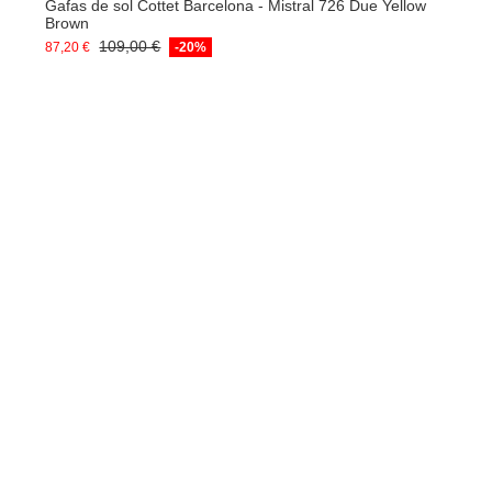
Gafas de sol Cottet Barcelona - Mistral 726 Due Yellow
Brown
109,00 €
87,20 €
-20%