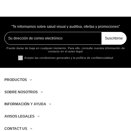
"Te informamos sobre salud visual y auditiva, ofertas y promociones"
Suscribirse
Puede darse de baja en cualquier momento. Para ello, consulte nuestra información de
contacto en el aviso legal.
Acepto las condiciones generales y la política de confidencialidad
PRODUCTOS
SOBRE NOSOTROS
INFORMACIÓN Y AYUDA
AVISOS LEGALES
CONTACT US