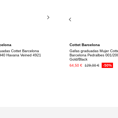
celona
Cottet Barcelona
uadas Cottet Barcelona
Gafas graduadas Mujer Cott
940 Havana Veined 4921
Barcelona Pedralbes 001/20
Gold/Black
64,50 €
129,00 €
-50%