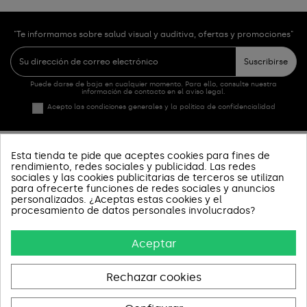
"Te informamos sobre salud visual y auditiva, ofertas y promociones"
Suscribirse
Puede darse de baja en cualquier momento. Para ello, consulte nuestra
información de contacto en el aviso legal.
Acepto las condiciones generales y la política de confidencialidad
Esta tienda te pide que aceptes cookies para fines de
PRODUCTOS
rendimiento, redes sociales y publicidad. Las redes
sociales y las cookies publicitarias de terceros se utilizan
para ofrecerte funciones de redes sociales y anuncios
SOBRE NOSOTROS
personalizados. ¿Aceptas estas cookies y el
procesamiento de datos personales involucrados?
INFORMACIÓN Y AYUDA
Aceptar
AVISOS LEGALES
CONTACT US
Rechazar cookies